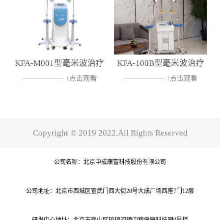
KFA-M001型毫米波治疗
KFA-100B型毫米波治疗
—————— ↑点击观看
—————— ↑点击观看
仪
仪
↑ ——————产品专利
↑ ——————产品专利号：
号： ZL 2018 3 0509953.X请仔
ZL 2019 3 0293515.9请仔细阅
细阅读产品说明书或者在医
读产品说明书或者在医务人...
Copyright © 2019 2022.All Rights Reserved
务...
员的指导下购买使用禁忌内容
公司名称：北京中成康富科技股份有限公司
人员的指导下购买使用禁忌内
或者注意事项详见说明书
容或者注意事项详见说明书
公司地址：北京市西城区宣武门西大街28号大成广场西座7门12层
研发中心地址：北京市房山区琉璃河镇中粮健康科技园9号楼